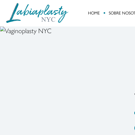
HOME
SOBRE NOSO
Labiaplasty
Minimally
NYC
Invasive
Gynecological
and
Pelvic
Reconstructive
Surgery