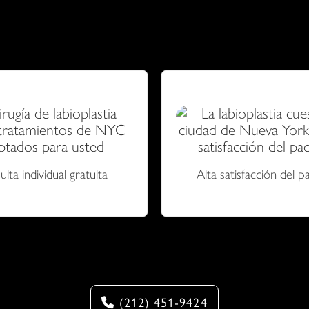
udado a miles de mujeres a alcanzar sus objetivos estético
médica subyacente.
lta individual gratuita
Alta satisfacción del p
Llame hoy para programar una consulta privad
(212) 451-9424