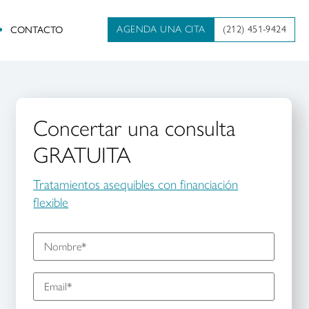
AGENDA UNA CITA
(212) 451-9424
CONTACTO
Concertar una consulta
GRATUITA
Tratamientos asequibles con financiación
flexible
N
o
m
E
b
m