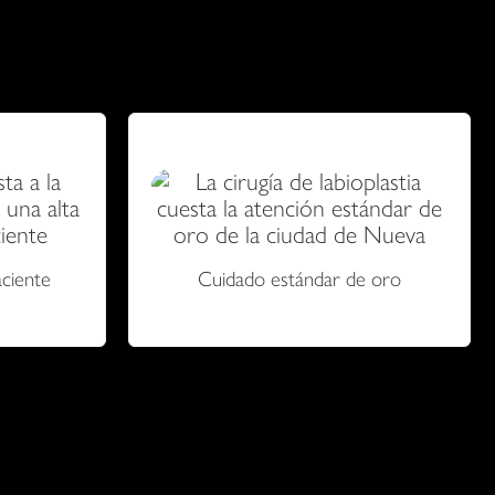
s y funcionales, teniendo en cuenta cualquier afección
aciente
Cuidado estándar de oro
a