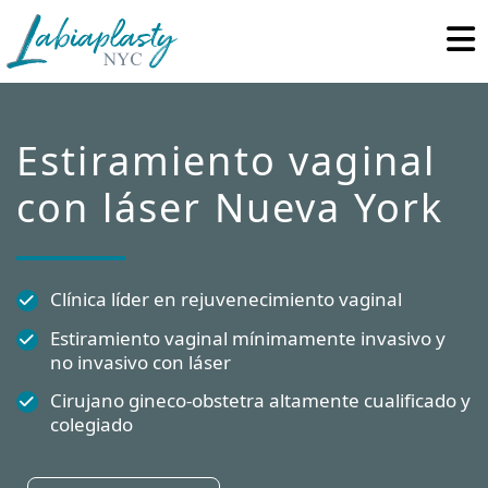
Labiaplasty
Minimally
NYC
Invasive
Gynecological
and
Estiramiento vaginal
Pelvic
con láser Nueva York
Reconstructive
Surgery
Clínica líder en rejuvenecimiento vaginal
Estiramiento vaginal mínimamente invasivo y
no invasivo con láser
Cirujano gineco-obstetra altamente cualificado y
colegiado