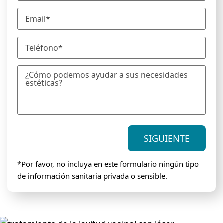
m
E
b
m
r
a
e
T
i
*
e
l
l
*
M
é
e
f
n
o
s
n
a
o
j
*
SIGUIENTE
e
*Por favor, no incluya en este formulario ningún tipo
de información sanitaria privada o sensible.