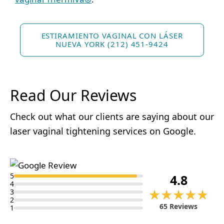
ESTIRAMIENTO VAGINAL CON LÁSER
NUEVA YORK (212) 451-9424
Read Our Reviews
Check out what our clients are saying about our
laser vaginal tightening services on Google.
5
4.8
4
★★★★★
★★★★★
3
2
65 Reviews
1