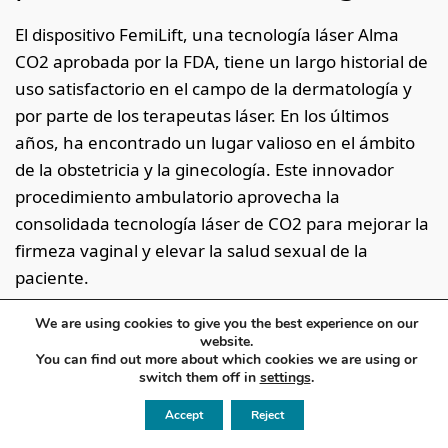
El dispositivo FemiLift, una tecnología láser Alma
CO2 aprobada por la FDA, tiene un largo historial de
uso satisfactorio en el campo de la dermatología y
por parte de los terapeutas láser. En los últimos
años, ha encontrado un lugar valioso en el ámbito
de la obstetricia y la ginecología. Este innovador
procedimiento ambulatorio aprovecha la
consolidada tecnología láser de CO2 para mejorar la
firmeza vaginal y elevar la salud sexual de la
paciente.
We are using cookies to give you the best experience on our
Realizado por un experto de FemiLift, el
website.
procedimiento consiste en la delicada inserción de
You can find out more about which cookies we are using or
switch them off in
settings
.
una sonda especializada que emite láser de 360
grados en el conducto vaginal. Este proceso
Accept
Reject
mínimamente invasivo y casi indoloro aplica