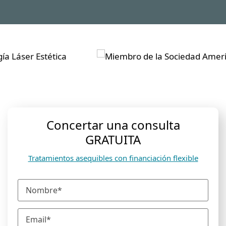
Concertar una consulta
GRATUITA
Tratamientos asequibles con financiación flexible
N
o
m
E
b
m