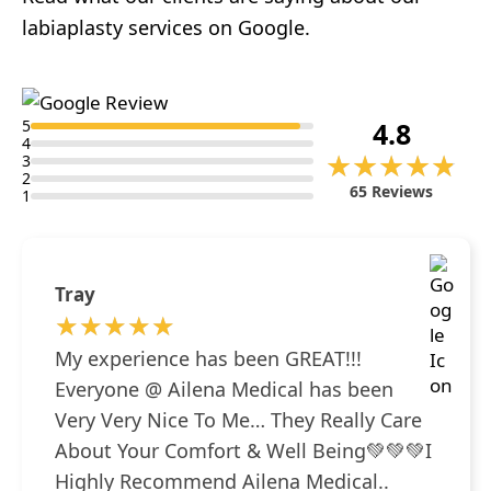
labiaplasty services on Google.
5
4.8
4
★★★★★
★★★★★
3
2
65 Reviews
1
Tray
★★★★★
★★★★★
My experience has been GREAT!!!
Everyone @ Ailena Medical has been
Very Very Nice To Me… They Really Care
About Your Comfort & Well Being💚💚💚I
Highly Recommend Ailena Medical..