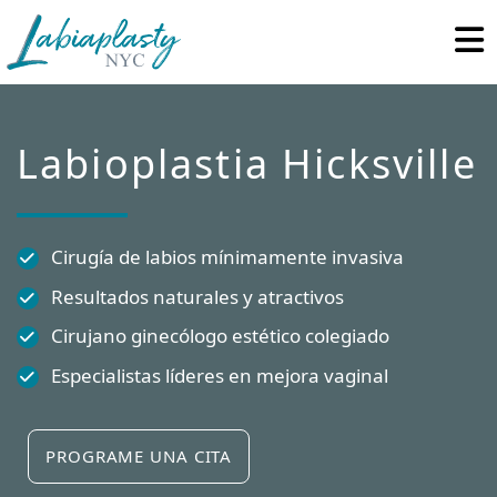
Labiaplasty
Minimally
NYC
Invasive
Gynecological
and
Labioplastia Hicksville
Pelvic
Reconstructive
Surgery
Cirugía de labios mínimamente invasiva
Resultados naturales y atractivos
Cirujano ginecólogo estético colegiado
Especialistas líderes en mejora vaginal
PROGRAME UNA CITA