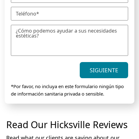
r
a
e
T
i
*
e
l
l
*
M
é
e
f
n
o
s
n
a
o
j
*
SIGUIENTE
e
*Por favor, no incluya en este formulario ningún tipo
de información sanitaria privada o sensible.
Read Our Hicksville Reviews
Read what our clients are saying about our