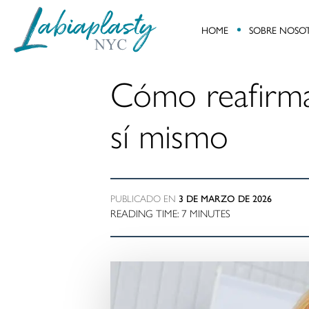
HOME
SOBRE NOSO
Labiaplasty
Minimally
NYC
Invasive
Cómo reafirmar
Gynecological
and
sí mismo
Pelvic
Reconstructive
Surgery
PUBLICADO EN
3 DE MARZO DE 2026
READING TIME:
7
MINUTES