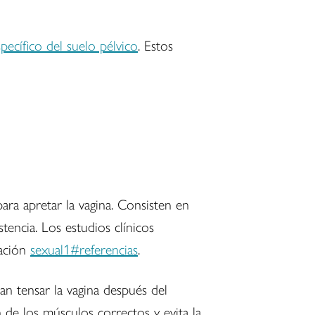
pecífico del suelo pélvico
. Estos
ra apretar la vagina. Consisten en
tencia. Los estudios clínicos
sación
sexual1#referencias
.
an tensar la vagina después del
n de los músculos correctos y evita la