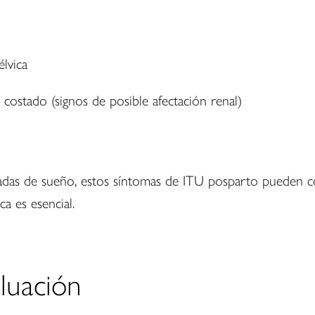
lvica
l costado (signos de posible afectación renal)
vadas de sueño, estos síntomas de ITU posparto pueden c
ica es esencial.
luación