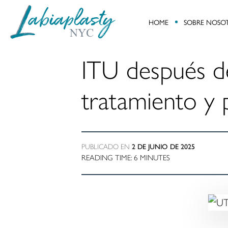
HOME
SOBRE NOSO
Labiaplasty
Minimally
NYC
Invasive
ITU después de
Gynecological
and
tratamiento y 
Pelvic
Reconstructive
Surgery
PUBLICADO EN
2 DE JUNIO DE 2025
READING TIME:
6
MINUTES