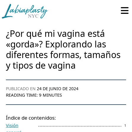
Labiaplasty
Minimally
NYC
Invasive
Gynecological
¿Por qué mi vagina está
and
«gorda»? Explorando las
Pelvic
diferentes formas, tamaños
Reconstructive
Surgery
y tipos de vagina
PUBLICADO EN
24 DE JUNIO DE 2024
READING TIME:
9
MINUTES
Índice de contenidos:
Visión