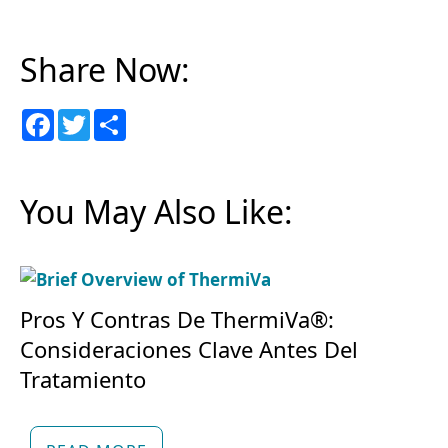
Share Now:
F
T
S
a
w
h
c
i
a
e
t
r
b
t
e
o
e
You May Also Like:
o
r
k
Pros Y Contras De ThermiVa®:
Consideraciones Clave Antes Del
Tratamiento